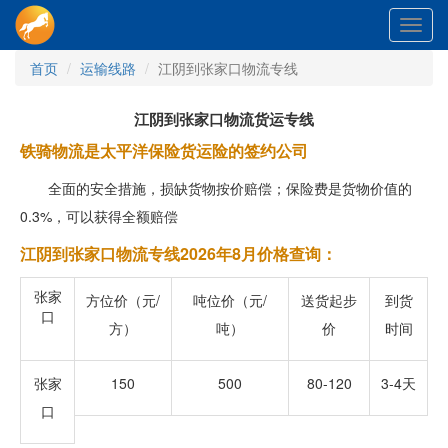
Toggl
navig
首页
运输线路
江阴到张家口物流专线
江阴到张家口物流货运专线
铁骑物流是太平洋保险货运险的签约公司
全面的安全措施，损缺货物按价赔偿；保险费是货物价值的
0.3%，可以获得全额赔偿
江阴到张家口物流专线2026年8月价格查询：
张家
方位价（元/
吨位价（元/
送货起步
到货
口
方）
吨）
价
时间
张家
150
500
80-120
3-4天
口