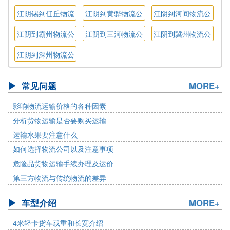
司
公司
司
江阴锡到任丘物流
江阴到黄骅物流公
江阴到河间物流公
公司
司
司
江阴到霸州物流公
江阴到三河物流公
江阴到冀州物流公
司
司
司
江阴到深州物流公
司
常见问题
MORE+
影响物流运输价格的各种因素
分析货物运输是否要购买运输
运输水果要注意什么
如何选择物流公司以及注意事项
危险品货物运输手续办理及运价
第三方物流与传统物流的差异
车型介绍
MORE+
4米轻卡货车载重和长宽介绍