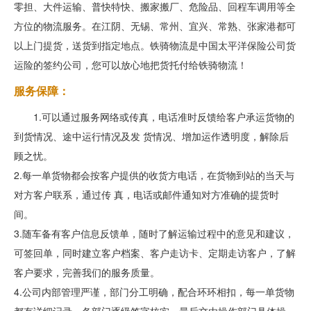
零担、大件运输、普快特快、搬家搬厂、危险品、回程车调用等全
方位的物流服务。在江阴、无锡、常州、宜兴、常熟、张家港都可
以上门提货，送货到指定地点。铁骑物流是中国太平洋保险公司货
运险的签约公司，您可以放心地把货托付给铁骑物流！
服务保障：
1.可以通过服务网络或传真，电话准时反馈给客户承运货物的
到货情况、途中运行情况及发 货情况、增加运作透明度，解除后
顾之忧。
2.每一单货物都会按客户提供的收货方电话，在货物到站的当天与
对方客户联系，通过传 真，电话或邮件通知对方准确的提货时
间。
3.随车备有客户信息反馈单，随时了解运输过程中的意见和建议，
可签回单，同时建立客户档案、客户走访卡、定期走访客户，了解
客户要求，完善我们的服务质量。
4.公司内部管理严谨，部门分工明确，配合环环相扣，每一单货物