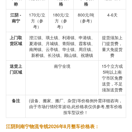
称
格
格
江阴 -
170元/立
180元/立
800元/吨
4-6天
南宁
方（参
方（参
（参考）
考）
考）
上门取
澄江镇、璜土镇、利港镇、申港镇、
提货须加上
货区域
夏港镇、月城镇、青阳镇、霞客镇、
门提货费，
南闸镇、云亭镇、华士镇、周庄镇、
量大免提货
新桥镇、长泾镇、顾山镇、祝塘镇
费
送货上
南宁全境
15个立方或
门区域
5吨以上南
宁市区免费
送货，不足
须加送货费
备注
(设备、搬家、搬厂、杂货)等价格例外需详细咨询，
由于市场行情经常波动,此价格表仅供参考,整车价格
按车型议价！
江阴到南宁物流专线2026年8月整车价格表：