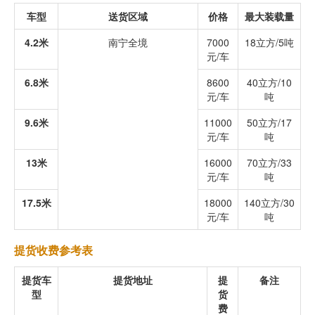
车型
送货区域
价格
最大装载量
4.2米
南宁全境
7000
18立方/5吨
元/车
6.8米
8600
40立方/10
元/车
吨
9.6米
11000
50立方/17
元/车
吨
13米
16000
70立方/33
元/车
吨
17.5米
18000
140立方/30
元/车
吨
提货收费参考表
提货车
提货地址
提
备注
型
货
费