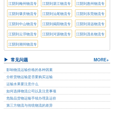
线
线
线
江阴到梅州物流专
江阴到湛江物流专
江阴到惠州物流专
线
线
线
江阴到肇庆物流专
江阴到汕尾物流专
江阴到东莞物流专
线
线
线
江阴到中山物流专
江阴到揭阳物流专
江阴到清远物流专
线
线
线
江阴到云浮物流专
江阴到河源物流专
江阴到茂名物流专
线
线
线
江阴到潮州物流专
线
常见问题
MORE+
影响物流运输价格的各种因素
分析货物运输是否要购买运输
运输水果要注意什么
如何选择物流公司以及注意事项
危险品货物运输手续办理及运价
第三方物流与传统物流的差异