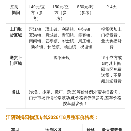
江阴 -
140元/立
150元/立
550元/吨
2-4天
揭阳
方（参
方（参
（参考）
考）
考）
上门取
澄江镇、璜土镇、利港镇、申港镇、
提货须加上
货区域
夏港镇、月城镇、青阳镇、霞客镇、
门提货费，
南闸镇、云亭镇、华士镇、周庄镇、
量大免提货
新桥镇、长泾镇、顾山镇、祝塘镇
费
送货上
揭阳全境
15个立方或
门区域
5吨以上揭
阳市区免费
送货，不足
须加送货费
备注
(设备、搬家、搬厂、杂货)等价格例外需详细咨询，
由于市场行情经常波动,此价格表仅供参考,整车价格
按车型议价！
江阴到揭阳物流专线2026年8月整车价格表：
车型
送货区域
价格
最大装载量