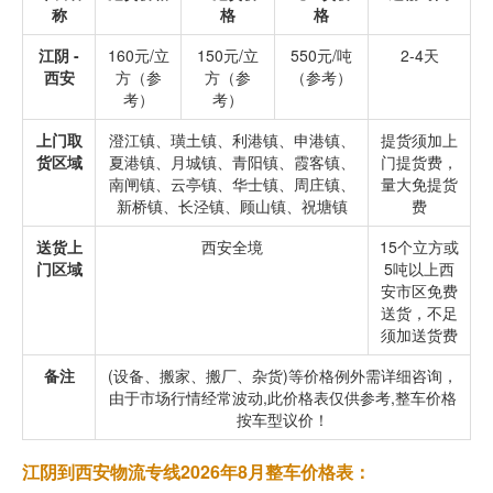
称
格
格
江阴 -
160元/立
150元/立
550元/吨
2-4天
西安
方（参
方（参
（参考）
考）
考）
上门取
澄江镇、璜土镇、利港镇、申港镇、
提货须加上
货区域
夏港镇、月城镇、青阳镇、霞客镇、
门提货费，
南闸镇、云亭镇、华士镇、周庄镇、
量大免提货
新桥镇、长泾镇、顾山镇、祝塘镇
费
送货上
西安全境
15个立方或
门区域
5吨以上西
安市区免费
送货，不足
须加送货费
备注
(设备、搬家、搬厂、杂货)等价格例外需详细咨询，
由于市场行情经常波动,此价格表仅供参考,整车价格
按车型议价！
江阴到西安物流专线2026年8月整车价格表：