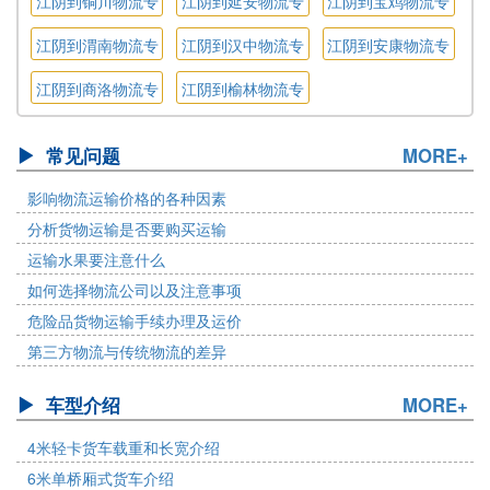
江阴到铜川物流专
江阴到延安物流专
江阴到宝鸡物流专
线
线
线
江阴到渭南物流专
江阴到汉中物流专
江阴到安康物流专
线
线
线
江阴到商洛物流专
江阴到榆林物流专
线
线
常见问题
MORE+
影响物流运输价格的各种因素
分析货物运输是否要购买运输
运输水果要注意什么
如何选择物流公司以及注意事项
危险品货物运输手续办理及运价
第三方物流与传统物流的差异
车型介绍
MORE+
4米轻卡货车载重和长宽介绍
6米单桥厢式货车介绍