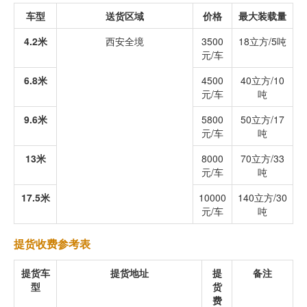
车型
送货区域
价格
最大装载量
4.2米
西安全境
3500
18立方/5吨
元/车
6.8米
4500
40立方/10
元/车
吨
9.6米
5800
50立方/17
元/车
吨
13米
8000
70立方/33
元/车
吨
17.5米
10000
140立方/30
元/车
吨
提货收费参考表
提货车
提货地址
提
备注
型
货
费