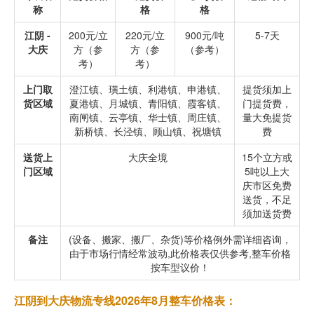
称
格
格
江阴 -
200元/立
220元/立
900元/吨
5-7天
大庆
方（参
方（参
（参考）
考）
考）
上门取
澄江镇、璜土镇、利港镇、申港镇、
提货须加上
货区域
夏港镇、月城镇、青阳镇、霞客镇、
门提货费，
南闸镇、云亭镇、华士镇、周庄镇、
量大免提货
新桥镇、长泾镇、顾山镇、祝塘镇
费
送货上
大庆全境
15个立方或
门区域
5吨以上大
庆市区免费
送货，不足
须加送货费
备注
(设备、搬家、搬厂、杂货)等价格例外需详细咨询，
由于市场行情经常波动,此价格表仅供参考,整车价格
按车型议价！
江阴到大庆物流专线2026年8月整车价格表：