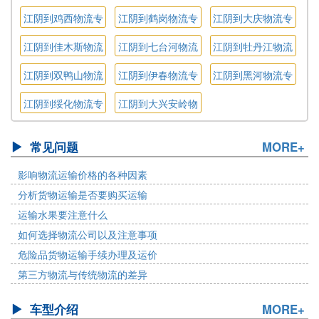
专线
专线
流专线
江阴到鸡西物流专
江阴到鹤岗物流专
江阴到大庆物流专
线
线
线
江阴到佳木斯物流
江阴到七台河物流
江阴到牡丹江物流
专线
专线
专线
江阴到双鸭山物流
江阴到伊春物流专
江阴到黑河物流专
专线
线
线
江阴到绥化物流专
江阴到大兴安岭物
线
流专线
常见问题
MORE+
影响物流运输价格的各种因素
分析货物运输是否要购买运输
运输水果要注意什么
如何选择物流公司以及注意事项
危险品货物运输手续办理及运价
第三方物流与传统物流的差异
车型介绍
MORE+