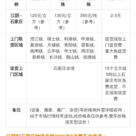
称
格
格
江阴 -
120元/立
130元/立
350元/吨
2-3天
石家庄
方（参
方（参
（参考）
考）
考）
上门取
澄江镇、璜土镇、利港镇、申港镇、
提货须加上
货区域
夏港镇、月城镇、青阳镇、霞客镇、
门提货费，
南闸镇、云亭镇、华士镇、周庄镇、
量大免提货
新桥镇、长泾镇、顾山镇、祝塘镇
费
送货上
石家庄全境
15个立方或
门区域
5吨以上石
家庄市区免
费送货，不
足须加送货
费
备注
(设备、搬家、搬厂、杂货)等价格例外需详细咨询，
由于市场行情经常波动,此价格表仅供参考,整车价格
按车型议价！