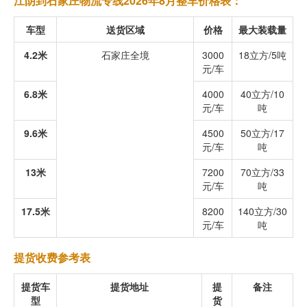
江阴到石家庄物流专线2026年8月整车价格表：
车型
送货区域
价格
最大装载量
4.2米
石家庄全境
3000
18立方/5吨
元/车
6.8米
4000
40立方/10
元/车
吨
9.6米
4500
50立方/17
元/车
吨
13米
7200
70立方/33
元/车
吨
17.5米
8200
140立方/30
元/车
吨
提货收费参考表
提货车
提货地址
提
备注
型
货