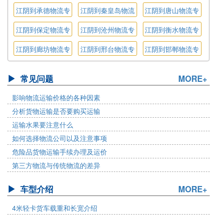
线
专线
专线
江阴到承德物流专
江阴到秦皇岛物流
江阴到唐山物流专
线
专线
线
江阴到保定物流专
江阴到沧州物流专
江阴到衡水物流专
线
线
线
江阴到廊坊物流专
江阴到邢台物流专
江阴到邯郸物流专
线
线
线
常见问题
MORE+
影响物流运输价格的各种因素
分析货物运输是否要购买运输
运输水果要注意什么
如何选择物流公司以及注意事项
危险品货物运输手续办理及运价
第三方物流与传统物流的差异
车型介绍
MORE+
4米轻卡货车载重和长宽介绍