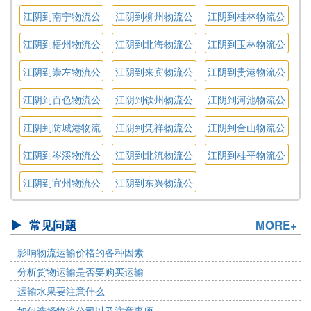
江阴到南宁物流公
江阴到柳州物流公
江阴到桂林物流公
司
司
司
江阴到梧州物流公
江阴到北海物流公
江阴到玉林物流公
司
司
司
江阴到崇左物流公
江阴到来宾物流公
江阴到贵港物流公
司
司
司
江阴到百色物流公
江阴到钦州物流公
江阴到河池物流公
司
司
司
江阴到防城港物流
江阴到凭祥物流公
江阴到合山物流公
公司
司
司
江阴到岑溪物流公
江阴到北流物流公
江阴到桂平物流公
司
司
司
江阴到宜州物流公
江阴到东兴物流公
司
司
常见问题
MORE+
影响物流运输价格的各种因素
分析货物运输是否要购买运输
运输水果要注意什么
如何选择物流公司以及注意事项