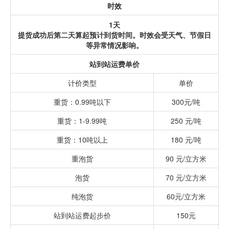
时效
1天
提货成功后第二天算起预计到货时间。时效会受天气、节假日
等异常情况影响。
站到站运费单价
计价类型
单价
重货：0.99吨以下
300元/吨
重货：1-9.99吨
250 元/吨
重货：10吨以上
180 元/吨
重泡货
90 元/立方米
泡货
70 元/立方米
纯泡货
60元/立方米
站到站运费起步价
150元