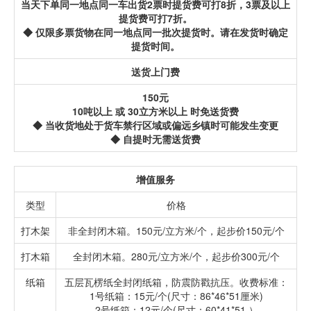
当天下单同一地点同一车出货2票时提货费可打8折，3票及以上
提货费可打7折。
◆ 仅限多票货物在同一地点同一批次提货时。请在发货时确定
提货时间。
送货上门费
150元
10吨以上 或 30立方米以上 时免送货费
◆ 当收货地处于货车禁行区域或偏远乡镇时可能发生变更
◆ 自提时无需送货费
增值服务
类型
价格
打木架
非全封闭木箱。150元/立方米/个，起步价150元/个
打木箱
全封闭木箱。280元/立方米/个，起步价300元/个
纸箱
五层瓦楞纸全封闭纸箱，防震防戳抗压。收费标准：
1号纸箱：15元/个(尺寸：86*46*51厘米)
2号纸箱：12元/个(尺寸：60*41*51 ）