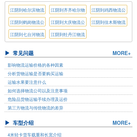
江阴到哈尔滨物流
江阴到齐齐哈尔物
江阴到鸡西物流公
公司
流公司
司
江阴到鹤岗物流公
江阴到大庆物流公
江阴到佳木斯物流
司
司
公司
江阴到七台河物流
江阴到牡丹江物流
公司
公司
常见问题
MORE+
影响物流运输价格的各种因素
分析货物运输是否要购买运输
运输水果要注意什么
如何选择物流公司以及注意事项
危险品货物运输手续办理及运价
第三方物流与传统物流的差异
车型介绍
MORE+
4米轻卡货车载重和长宽介绍