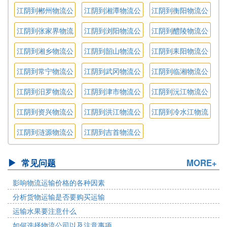
司
司
司
江阴到郴州物流公
江阴到湘潭物流公
江阴到衡阳物流公
司
司
司
江阴到张家界物流
江阴到浏阳物流公
江阴到醴陵物流公
公司
司
司
江阴到湘乡物流公
江阴到韶山物流公
江阴到耒阳物流公
司
司
司
江阴到常宁物流公
江阴到武冈物流公
江阴到临湘物流公
司
司
司
江阴到汨罗物流公
江阴到津市物流公
江阴到沅江物流公
司
司
司
江阴到资兴物流公
江阴到洪江物流公
江阴到冷水江物流
司
司
公司
江阴到涟源物流公
江阴到吉首物流公
司
司
常见问题
MORE+
影响物流运输价格的各种因素
分析货物运输是否要购买运输
运输水果要注意什么
如何选择物流公司以及注意事项