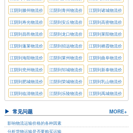
格
格
格
江阴到滕州物流价
江阴到青州物流价
江阴到诸城物流价
格
格
格
江阴到寿光物流价
江阴到安丘物流价
江阴到高密物流价
格
格
格
江阴到昌邑物流价
江阴到龙口物流价
江阴到莱阳物流价
格
格
格
江阴到蓬莱物流价
江阴到招远物流价
江阴到栖霞物流价
格
格
格
江阴到海阳物流价
江阴到莱州物流价
江阴到曲阜物流价
格
格
格
江阴到兖州物流价
江阴到邹城物流价
江阴到新泰物流价
格
格
格
江阴到肥城物流价
江阴到荣城物流价
江阴到乳山物流价
格
格
格
江阴到临清物流价
江阴到乐陵物流价
江阴到禹城物流价
格
格
格
常见问题
MORE+
影响物流运输价格的各种因素
分析货物运输是否要购买运输