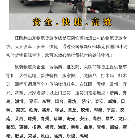
江阴到山东物流货运专线是江阴铁骑物流公司的物流货运专
线。天天发车，安全，快捷，通过公司最新GPS和定位器24小时
实时货物跟踪查询，您可以放心地把货托付给铁骑物流！
铁骑物流为企业、贸易商、批发商、采购商等货主提供整车、
零担、大件运输、普快特快、搬家搬厂、危险品、打木箱、打木
架、回程车调用等全方位的物流服务。在江阴、无锡、常州、宜
兴、常熟、张家港都可以上门提货，送货到指定地点：
济南、青
岛、淄博、 枣庄、东营、烟台、潍坊、 济宁、泰安、威海、日
照、 莱芜、临沂、德州、聊城、章丘、胶州、即墨、平度、胶
南、莱西、滕州、青州、诸城、寿光、安丘、高密、昌邑、龙口、
莱阳、蓬莱、招远、栖霞、海阳、莱州、曲阜、兖州、邹城、新
泰、肥城、荣城、乳山、临清、乐陵、禹城.